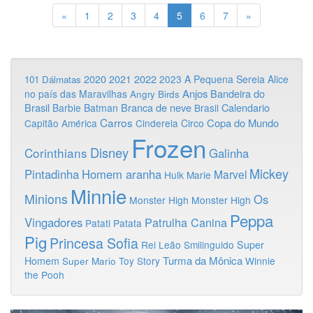
«
1
2
3
4
5
6
7
»
2020
2022
2021
2023
A Pequena Sereia
Alice
101 Dálmatas
Anjos
Bandeira do
no país das Maravilhas
Angry Birds
Brasil
Branca de neve
Calendario
Barbie
Batman
Brasil
Carros
Copa do Mundo
Capitão América
Cinderela
Circo
Frozen
Disney
Corinthians
Galinha
Mickey
Pintadinha
Homem aranha
Marvel
Hulk
Marie
Minnie
Minions
Os
Monster High
Monster High
Peppa
Vingadores
Patrulha Canina
Patati Patata
Pig
Princesa Sofia
Rei Leão
Smilinguido
Super
Turma da Mônica
Homem
Toy Story
Winnie
Super Mario
the Pooh