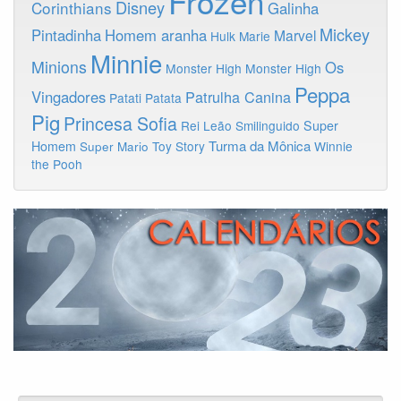
Frozen
Disney
Corinthians
Galinha
Mickey
Pintadinha
Homem aranha
Marvel
Hulk
Marie
Minnie
Minions
Os
Monster High
Monster High
Peppa
Vingadores
Patrulha Canina
Patati Patata
Pig
Princesa Sofia
Rei Leão
Smilinguido
Super
Turma da Mônica
Homem
Toy Story
Winnie
Super Mario
the Pooh