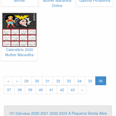
Minnie
Mulher Maravilha
Galinha Pintadinha
Online
Calendário 2020
Mulher Maravilha
«
«
29
30
31
32
33
34
35
36
37
38
39
40
41
42
43
»
2020
2022
2021
2023
A Pequena Sereia
Alice
101 Dálmatas