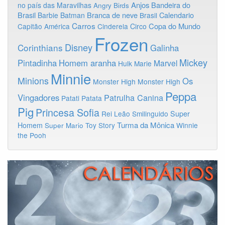
Anjos
Bandeira do
no país das Maravilhas
Angry Birds
Brasil
Branca de neve
Calendario
Barbie
Batman
Brasil
Carros
Copa do Mundo
Capitão América
Cinderela
Circo
Frozen
Disney
Corinthians
Galinha
Mickey
Pintadinha
Homem aranha
Marvel
Hulk
Marie
Minnie
Minions
Os
Monster High
Monster High
Peppa
Vingadores
Patrulha Canina
Patati Patata
Pig
Princesa Sofia
Rei Leão
Smilinguido
Super
Turma da Mônica
Homem
Toy Story
Winnie
Super Mario
the Pooh