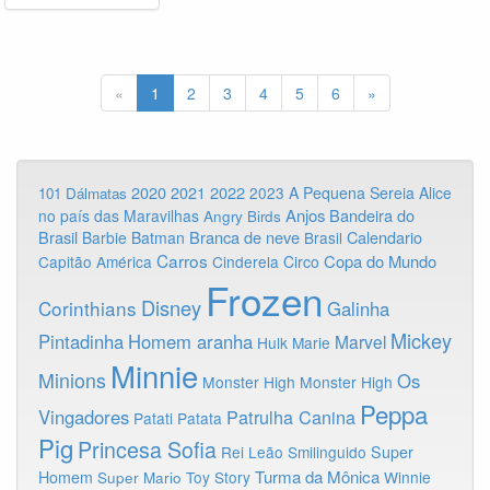
«
1
2
3
4
5
6
»
2020
2022
2021
2023
A Pequena Sereia
Alice
101 Dálmatas
Anjos
Bandeira do
no país das Maravilhas
Angry Birds
Brasil
Branca de neve
Calendario
Barbie
Batman
Brasil
Carros
Copa do Mundo
Capitão América
Cinderela
Circo
Frozen
Disney
Corinthians
Galinha
Mickey
Pintadinha
Homem aranha
Marvel
Hulk
Marie
Minnie
Minions
Os
Monster High
Monster High
Peppa
Vingadores
Patrulha Canina
Patati Patata
Pig
Princesa Sofia
Rei Leão
Smilinguido
Super
Turma da Mônica
Homem
Toy Story
Winnie
Super Mario