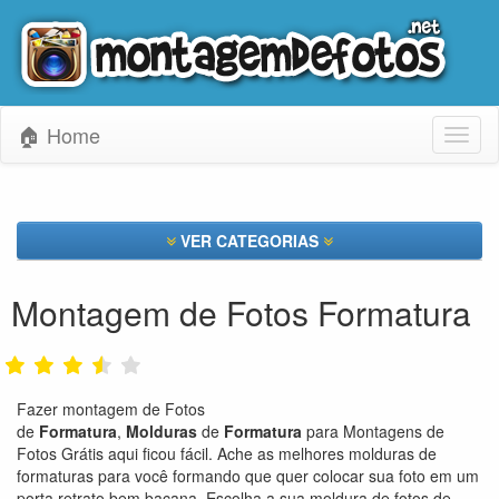
🏠 Home
Toggl
naviga
VER CATEGORIAS
Montagem de Fotos Formatura
Fazer montagem de Fotos
de
Formatura
,
Molduras
de
Formatura
para Montagens de
Fotos Grátis aqui ficou fácil. Ache as melhores molduras de
formaturas para você formando que quer colocar sua foto em um
porta retrato bem bacana. Escolha a sua moldura de fotos de