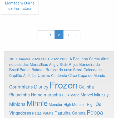
Montagem Online
de Formatura
«
1
2
3
»
2020
2022
2021
2023
A Pequena Sereia
Alice
101 Dálmatas
Anjos
Bandeira do
no país das Maravilhas
Angry Birds
Brasil
Branca de neve
Calendario
Barbie
Batman
Brasil
Carros
Copa do Mundo
Capitão América
Cinderela
Circo
Frozen
Disney
Corinthians
Galinha
Mickey
Pintadinha
Homem aranha
Marvel
Hulk
Marie
Minnie
Minions
Os
Monster High
Monster High
Peppa
Vingadores
Patrulha Canina
Patati Patata