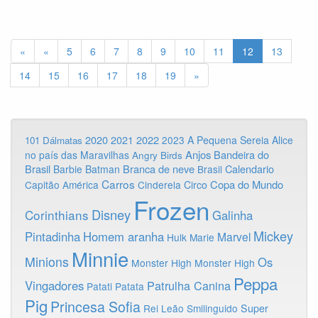
«
«
5
6
7
8
9
10
11
12
13
14
15
16
17
18
19
»
2020
2022
2021
2023
A Pequena Sereia
Alice
101 Dálmatas
Anjos
Bandeira do
no país das Maravilhas
Angry Birds
Brasil
Branca de neve
Calendario
Barbie
Batman
Brasil
Carros
Copa do Mundo
Capitão América
Cinderela
Circo
Frozen
Disney
Corinthians
Galinha
Mickey
Pintadinha
Homem aranha
Marvel
Hulk
Marie
Minnie
Minions
Os
Monster High
Monster High
Peppa
Vingadores
Patrulha Canina
Patati Patata
Pig
Princesa Sofia
Rei Leão
Smilinguido
Super