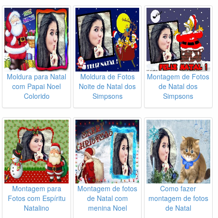
Moldura para Natal
Moldura de Fotos
Montagem de Fotos
com Papai Noel
Noite de Natal dos
de Natal dos
Colorido
Simpsons
Simpsons
Montagem para
Montagem de fotos
Como fazer
Fotos com Espíritu
de Natal com
montagem de fotos
Natalino
menina Noel
de Natal