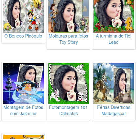
O Boneco Pinóquio
Molduras para fotos
A turminha do Rei
Toy Story
Leão
Montagem de Fotos
Fotomontagem 101
Férias Divertidas
com Jasmine
Dálmatas
Madagascar