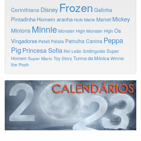
Frozen
Disney
Corinthians
Galinha
Mickey
Pintadinha
Homem aranha
Marvel
Hulk
Marie
Minnie
Minions
Os
Monster High
Monster High
Peppa
Vingadores
Patrulha Canina
Patati Patata
Pig
Princesa Sofia
Rei Leão
Smilinguido
Super
Turma da Mônica
Homem
Toy Story
Winnie
Super Mario
the Pooh