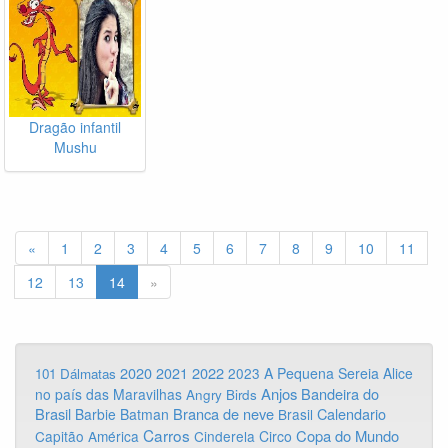
Dragão infantil
Mushu
«
1
2
3
4
5
6
7
8
9
10
11
12
13
14
»
2020
2022
2021
2023
A Pequena Sereia
Alice
101 Dálmatas
Anjos
Bandeira do
no país das Maravilhas
Angry Birds
Brasil
Branca de neve
Calendario
Barbie
Batman
Brasil
Carros
Copa do Mundo
Capitão América
Cinderela
Circo