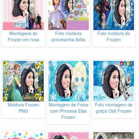
Montagens do
Foto moldura
Foto moldura do
Frozen em rosa
princesinha Sofia
Frozen
Moldura Frozen
Montagem de Fotos
Foto montagem de
PNG
com Princesa Elsa
graça Olaf Frozen
Frozen