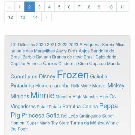
«
1
2
3
4
5
6
7
8
9
10
11
12
13
14
»
2020
2022
2021
2023
A Pequena Sereia
Alice
101 Dálmatas
Anjos
Bandeira do
no país das Maravilhas
Angry Birds
Brasil
Branca de neve
Calendario
Barbie
Batman
Brasil
Carros
Copa do Mundo
Capitão América
Cinderela
Circo
Frozen
Disney
Corinthians
Galinha
Mickey
Pintadinha
Homem aranha
Marvel
Hulk
Marie
Minnie
Minions
Os
Monster High
Monster High
Peppa
Vingadores
Patrulha Canina
Patati Patata
Pig
Princesa Sofia
Rei Leão
Smilinguido
Super
Turma da Mônica
Homem
Toy Story
Winnie
Super Mario
the Pooh