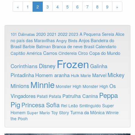
«
1
2
3
4
5
6
7
8
9
»
2020
2022
2021
2023
A Pequena Sereia
Alice
101 Dálmatas
Anjos
Bandeira do
no país das Maravilhas
Angry Birds
Brasil
Branca de neve
Calendario
Barbie
Batman
Brasil
Carros
Copa do Mundo
Capitão América
Cinderela
Circo
Frozen
Disney
Corinthians
Galinha
Mickey
Pintadinha
Homem aranha
Marvel
Hulk
Marie
Minnie
Minions
Os
Monster High
Monster High
Peppa
Vingadores
Patrulha Canina
Patati Patata
Pig
Princesa Sofia
Rei Leão
Smilinguido
Super
Turma da Mônica
Homem
Toy Story
Winnie
Super Mario
the Pooh