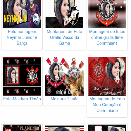
Fotomontagem
Montagem de Foto
Montagem de fotos
Neymar Junior e
Gratis Vasco da
online gratis time
Barça
Gama
Corinthians
Foto Moldura Timão
Moldura Timão
Montagem de Foto
Meu Coração é
Corinthiano