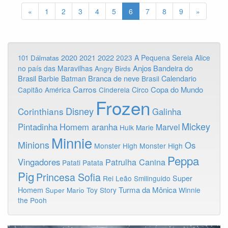
«
1
2
3
4
5
6
7
8
9
»
2020
2022
2021
2023
A Pequena Sereia
Alice
101 Dálmatas
Anjos
Bandeira do
no país das Maravilhas
Angry Birds
Brasil
Branca de neve
Calendario
Barbie
Batman
Brasil
Carros
Copa do Mundo
Capitão América
Cinderela
Circo
Frozen
Disney
Corinthians
Galinha
Mickey
Pintadinha
Homem aranha
Marvel
Hulk
Marie
Minnie
Minions
Os
Monster High
Monster High
Peppa
Vingadores
Patrulha Canina
Patati Patata
Pig
Princesa Sofia
Rei Leão
Smilinguido
Super
Turma da Mônica
Homem
Toy Story
Winnie
Super Mario
the Pooh