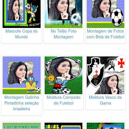
Mascote Copa do
No Telão Foto
Montagem de Fotos
Mundo
Montagem
com Bola de Futebol
Montagem Galinha
Moldura Campeão
Moldura Vasco da
Pintadinha seleção
de Futebol
Gama
brasileira