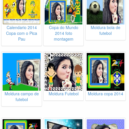
Calendario 2014
Copa do Mundo
Moldura bola de
Copa com o Pica
2014 foto
futebol
Pau
montagem
Moldura campo de
Moldura Futebol
Moldura copa 2014
futebol