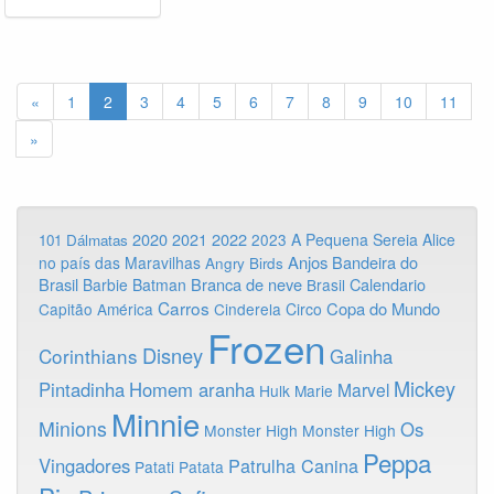
«
1
2
3
4
5
6
7
8
9
10
11
»
2020
2022
2021
2023
A Pequena Sereia
Alice
101 Dálmatas
Anjos
Bandeira do
no país das Maravilhas
Angry Birds
Brasil
Branca de neve
Calendario
Barbie
Batman
Brasil
Carros
Copa do Mundo
Capitão América
Cinderela
Circo
Frozen
Disney
Corinthians
Galinha
Mickey
Pintadinha
Homem aranha
Marvel
Hulk
Marie
Minnie
Minions
Os
Monster High
Monster High
Peppa
Vingadores
Patrulha Canina
Patati Patata