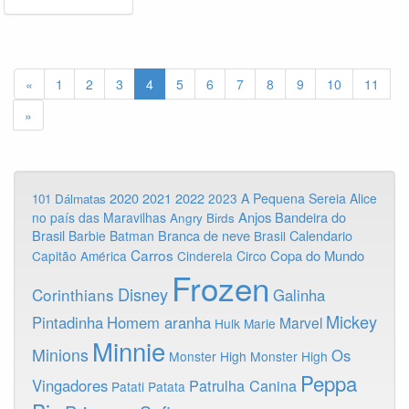
«
1
2
3
4
5
6
7
8
9
10
11
»
2020
2022
2021
2023
A Pequena Sereia
Alice
101 Dálmatas
Anjos
Bandeira do
no país das Maravilhas
Angry Birds
Brasil
Branca de neve
Calendario
Barbie
Batman
Brasil
Carros
Copa do Mundo
Capitão América
Cinderela
Circo
Frozen
Disney
Corinthians
Galinha
Mickey
Pintadinha
Homem aranha
Marvel
Hulk
Marie
Minnie
Minions
Os
Monster High
Monster High
Peppa
Vingadores
Patrulha Canina
Patati Patata