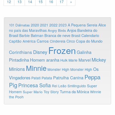
12
13
14
15
16
17
»
2020
2022
2021
2023
A Pequena Sereia
Alice
101 Dálmatas
Anjos
Bandeira do
no país das Maravilhas
Angry Birds
Brasil
Branca de neve
Calendario
Barbie
Batman
Brasil
Carros
Copa do Mundo
Capitão América
Cinderela
Circo
Frozen
Disney
Corinthians
Galinha
Mickey
Pintadinha
Homem aranha
Marvel
Hulk
Marie
Minnie
Minions
Os
Monster High
Monster High
Peppa
Vingadores
Patrulha Canina
Patati Patata
Pig
Princesa Sofia
Rei Leão
Smilinguido
Super
Turma da Mônica
Homem
Toy Story
Winnie
Super Mario
the Pooh