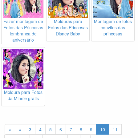
Fazer montagem de
Molduras para
Montagem de fotos
Fotos das Princesas
Fotos das Princesas
convites das
lembrança de
Disney Baby
princesas
aniversário
Moldura para Fotos
da Minnie grátis
«
«
3
4
5
6
7
8
9
10
11