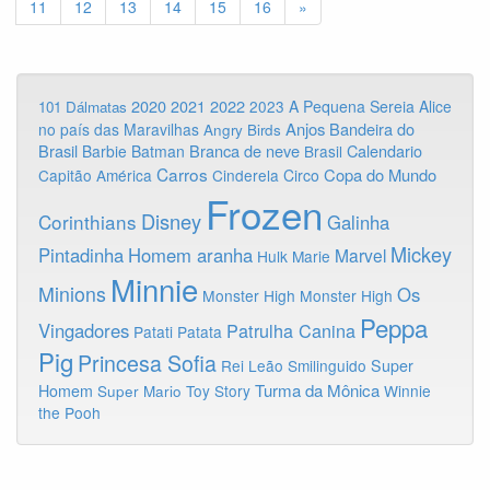
11
12
13
14
15
16
»
2020
2022
2021
2023
A Pequena Sereia
Alice
101 Dálmatas
Anjos
Bandeira do
no país das Maravilhas
Angry Birds
Brasil
Branca de neve
Calendario
Barbie
Batman
Brasil
Carros
Copa do Mundo
Capitão América
Cinderela
Circo
Frozen
Disney
Corinthians
Galinha
Mickey
Pintadinha
Homem aranha
Marvel
Hulk
Marie
Minnie
Minions
Os
Monster High
Monster High
Peppa
Vingadores
Patrulha Canina
Patati Patata
Pig
Princesa Sofia
Rei Leão
Smilinguido
Super
Turma da Mônica
Homem
Toy Story
Winnie
Super Mario
the Pooh