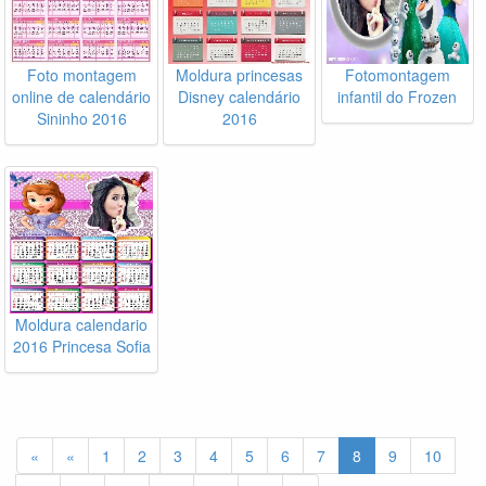
Foto montagem
Moldura princesas
Fotomontagem
online de calendário
Disney calendário
infantil do Frozen
Sininho 2016
2016
Moldura calendario
2016 Princesa Sofia
«
«
1
2
3
4
5
6
7
8
9
10