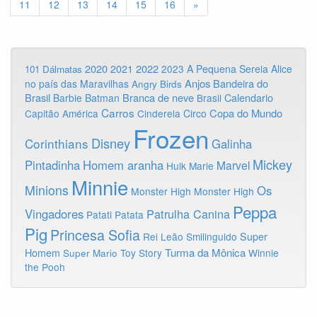
11
12
13
14
15
16
»
2020
2022
2021
2023
A Pequena Sereia
Alice
101 Dálmatas
Anjos
Bandeira do
no país das Maravilhas
Angry Birds
Brasil
Branca de neve
Calendario
Barbie
Batman
Brasil
Carros
Copa do Mundo
Capitão América
Cinderela
Circo
Frozen
Disney
Corinthians
Galinha
Mickey
Pintadinha
Homem aranha
Marvel
Hulk
Marie
Minnie
Minions
Os
Monster High
Monster High
Peppa
Vingadores
Patrulha Canina
Patati Patata
Pig
Princesa Sofia
Rei Leão
Smilinguido
Super
Turma da Mônica
Homem
Toy Story
Winnie
Super Mario
the Pooh