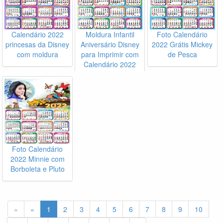
Calendário 2022
Moldura Infantil
Foto Calendário
princesas da Disney
Aniversário Disney
2022 Grátis Mickey
com moldura
para Imprimir com
de Pesca
Calendário 2022
Foto Calendário
2022 Minnie com
Borboleta e Pluto
«
«
1
2
3
4
5
6
7
8
9
10